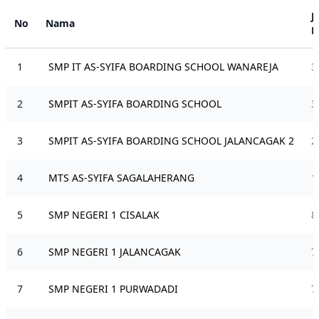
J
No
Nama
P
1
SMP IT AS-SYIFA BOARDING SCHOOL WANAREJA
3
2
SMPIT AS-SYIFA BOARDING SCHOOL
3
3
SMPIT AS-SYIFA BOARDING SCHOOL JALANCAGAK 2
2
4
MTS AS-SYIFA SAGALAHERANG
1
5
SMP NEGERI 1 CISALAK
8
6
SMP NEGERI 1 JALANCAGAK
7
7
SMP NEGERI 1 PURWADADI
7