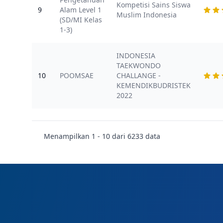
Kompetisi Sains Siswa
9
Alam Level 1
Muslim Indonesia
(SD/MI Kelas
1-3)
INDONESIA
TAEKWONDO
10
POOMSAE
CHALLANGE -
KEMENDIKBUDRISTEK
2022
Menampilkan
1
-
10
dari
6233
data