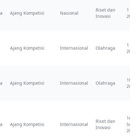
Riset dan
1 Agu
ia
Ajang Kompetisi
Nasional
Inovasi
2025
1 Agu
Ajang Kompetisi
Internasional
Olahraga
2021
10 Ma
ia
Ajang Kompetisi
Internasional
Olahraga
2023
16
Riset dan
ia
Ajang Kompetisi
Internasional
Septe
Inovasi
2023