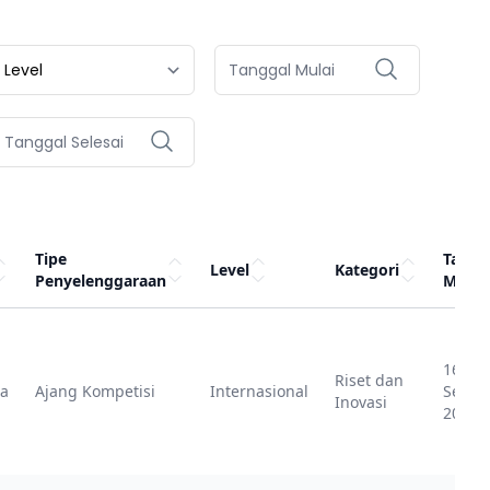
Tipe
Tangg
Level
Kategori
Penyelenggaraan
Mulai
16
Riset dan
ia
Ajang Kompetisi
Internasional
Septe
Inovasi
2023