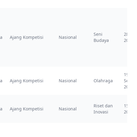
Seni
28 Ok
ia
Ajang Kompetisi
Nasional
Budaya
2023
19
ia
Ajang Kompetisi
Nasional
Olahraga
Septe
2024
Riset dan
15 Apr
ia
Ajang Kompetisi
Nasional
Inovasi
2024