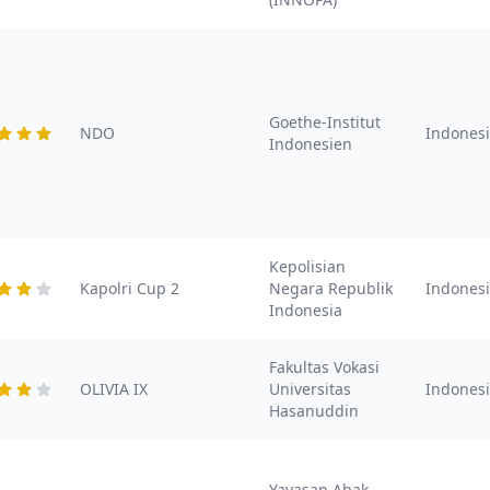
Goethe-Institut
NDO
Indones
Indonesien
Kepolisian
Kapolri Cup 2
Negara Republik
Indones
Indonesia
Fakultas Vokasi
OLIVIA IX
Universitas
Indones
Hasanuddin
Yayasan Abak