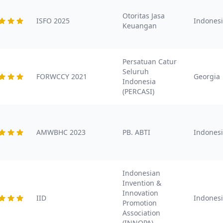
Otoritas Jasa
ISFO 2025
Indones
Keuangan
Persatuan Catur
Seluruh
FORWCCY 2021
Georgia
Indonesia
(PERCASI)
AMWBHC 2023
PB. ABTI
Indones
Indonesian
Invention &
Innovation
IID
Indones
Promotion
Association
(INNOPA)