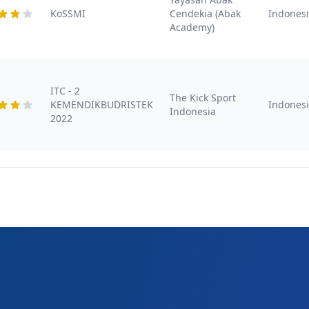
KoSSMI
Cendekia (Abak
Indones
Academy)
ITC - 2
The Kick Sport
KEMENDIKBUDRISTEK
Indones
Indonesia
2022